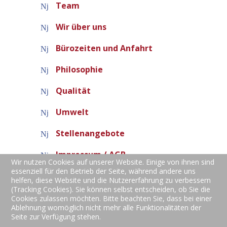
Team
Wir über uns
Bürozeiten und Anfahrt
Philosophie
Qualität
Umwelt
Stellenangebote
Impressum / AGB
Wir nutzen Cookies auf unserer Website. Einige von ihnen sind
essenziell für den Betrieb der Seite, während andere uns
helfen, diese Website und die Nutzererfahrung zu verbessern
(Tracking Cookies). Sie können selbst entscheiden, ob Sie die
Cookies zulassen möchten. Bitte beachten Sie, dass bei einer
Ablehnung womöglich nicht mehr alle Funktionalitäten der
Teppich- und Polsterreinigung | Spesbacher Straße
Seite zur Verfügung stehen.
24b | 66877 Ramstein-Miesenbach | Telefon: +49